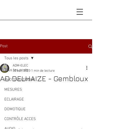
Post
Tous les posts
ADM-ELEC
Tous les posts
30 oct. 2023
1 min de lecture
AD DELHAIZE - Gembloux
PHOTOVOLTAÏQUE
MESURES
ECLAIRAGE
DOMOTIQUE
CONTRÔLE ACCES
AUDIO