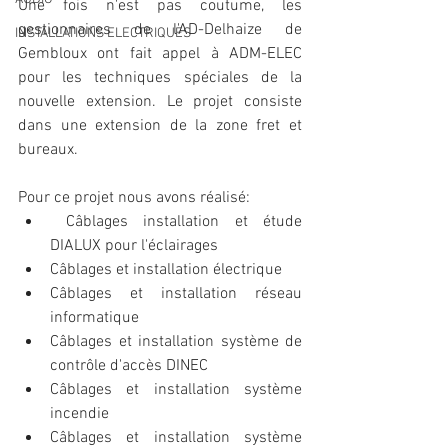
Une fois n'est pas coutume, les 
gestionnaires de l'AD-Delhaize de 
INSTALLATIONS ELECTRIQUES
Gembloux ont fait appel à ADM-ELEC 
pour les techniques spéciales de la 
nouvelle extension. Le projet consiste 
dans une extension de la zone fret et 
bureaux.
Pour ce projet nous avons réalisé:
 Câblages installation et étude 
DIALUX pour l'éclairages
Câblages et installation électrique
Câblages et installation réseau 
informatique
Câblages et installation système de 
contrôle d'accès DINEC
Câblages et installation système 
incendie
Câblages et installation système 