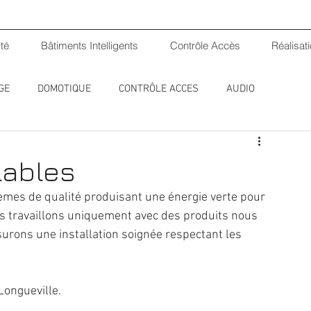
ité
Bâtiments Intelligents
Contrôle Accès
Réalisat
GE
DOMOTIQUE
CONTRÔLE ACCES
AUDIO
lables
èmes de qualité produisant une énergie verte pour 
us travaillons uniquement avec des produits nous 
rons une installation soignée respectant les 
Longueville.