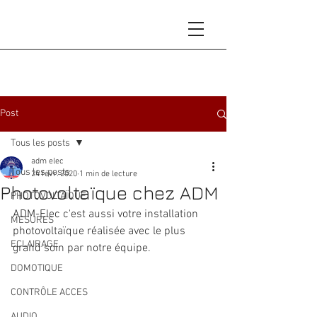
Post
Tous les posts
adm elec
Tous les posts
24 févr. 2020
1 min de lecture
Photovoltaïque chez ADM
PHOTOVOLTAÏQUE
ADM-Elec c'est aussi votre installation 
MESURES
photovoltaïque réalisée avec le plus 
ECLAIRAGE
grand soin par notre équipe.
DOMOTIQUE
CONTRÔLE ACCES
AUDIO